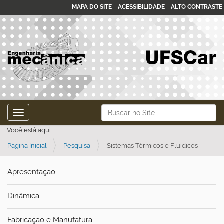
MAPA DO SITE
ACESSIBILIDADE
ALTO CONTRASTE
N
Busca
Toggle navigation
a
Busca Avançada…
Você está aqui:
v
Página Inicial
Pesquisa
Sistemas Térmicos e Fluídicos
e
g
Apresentação
a
ç
Dinâmica
ã
o
Fabricação e Manufatura