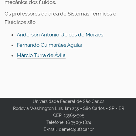
mecânica dos fluidos.
Os professores da área de Sistemas Térmicos e
Fluídicos são:
Anderson Antonio Ubices de Moraes
Fernando Guimarães Aguiar
Márcio Turra de Ávila
Universidade Federal de São Carlos
Rodovia Washington Luis, km 235 - São Carlos - SP - BR
CEP: 13565-905
Telefone: 16 3509-1874
E-mail: demec@ufscar.br