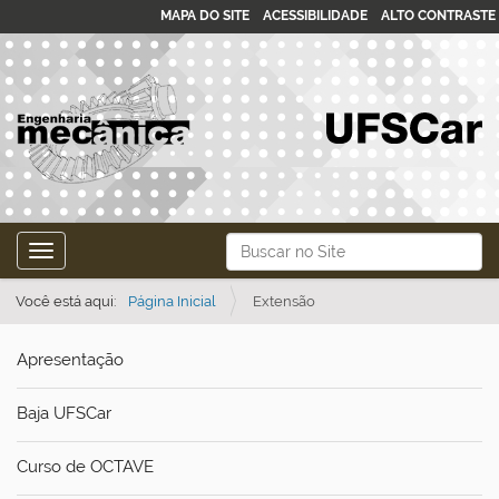
MAPA DO SITE
ACESSIBILIDADE
ALTO CONTRASTE
N
Busca
Toggle navigation
a
Busca Avançada…
v
Você está aqui:
Página Inicial
Extensão
e
Apresentação
g
a
Baja UFSCar
ç
ã
Curso de OCTAVE
o