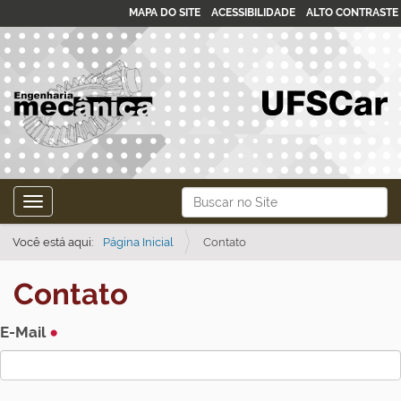
MAPA DO SITE
ACESSIBILIDADE
ALTO CONTRASTE
N
Busca
Toggle navigation
a
Busca Avançada…
v
Você está aqui:
Página Inicial
Contato
e
Contato
g
a
E-Mail
ç
ã
o