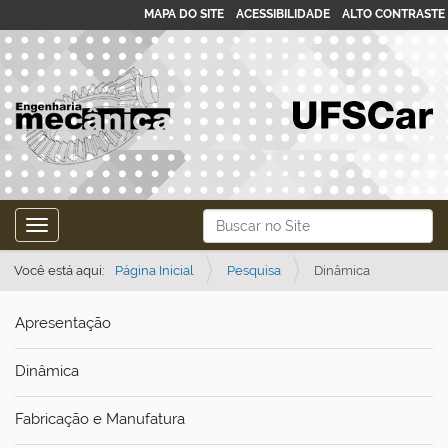
MAPA DO SITE
ACESSIBILIDADE
ALTO CONTRASTE
N
Busca
Toggle navigation
a
Busca Avançada…
v
Você está aqui:
Página Inicial
Pesquisa
Dinâmica
e
Apresentação
g
a
Dinâmica
ç
ã
Fabricação e Manufatura
o