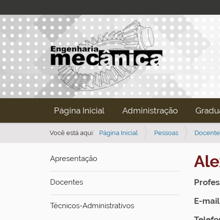
N
Página Inicial
Administração
Gradu
a
v
Você está aqui:
Página Inicial
Pessoas
Docente
e
Ale
Apresentação
g
a
Profes
Docentes
ç
ã
E-mail
Técnicos-Administrativos
o
Telefo