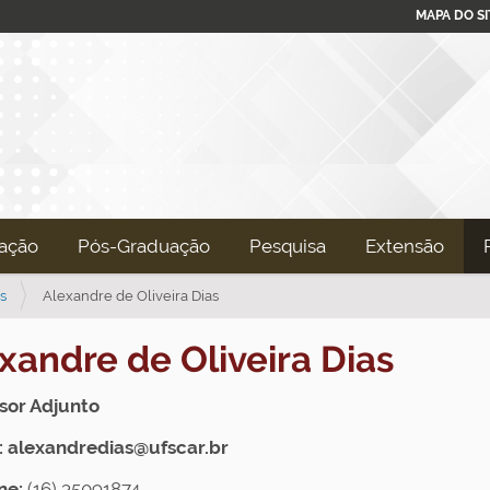
MAPA DO SI
ação
Pós-Graduação
Pesquisa
Extensão
s
Alexandre de Oliveira Dias
xandre de Oliveira Dias
sor Adjunto
: alexandredias@ufscar.br
ne:
(16)
35091874