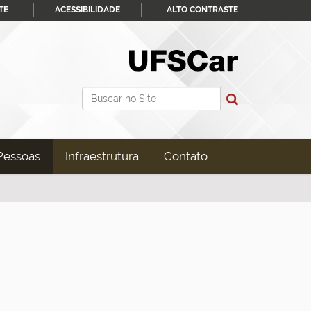
TE
ACESSIBILIDADE
ALTO CONTRASTE
Busca
Busca Avançada…
Pessoas
Infraestrutura
Contato