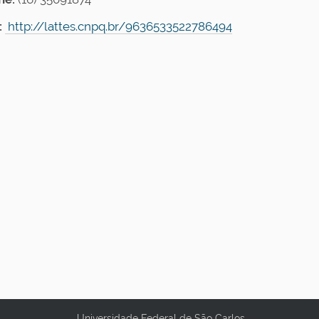
:
http://lattes.cnpq.br/9636533522786494
Universidade Federal de São Carlos