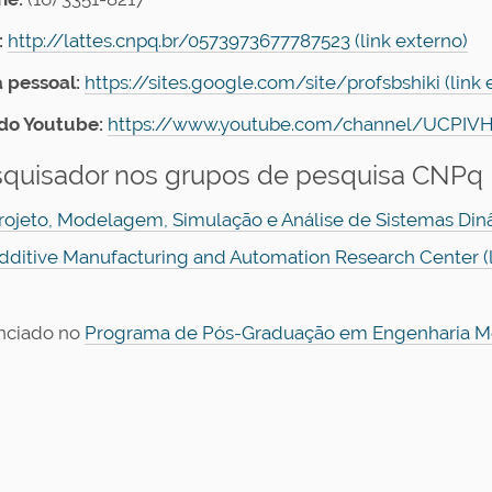
:
http://lattes.cnpq.br/0573973677787523 (link externo)
 pessoal:
https://sites.google.com/site/profsbshiki (link 
do Youtube:
https://www.youtube.com/channel/UCPIVHja
quisador nos grupos de pesquisa CNPq
rojeto, Modelagem, Simulação e Análise de Sistemas Dinâ
dditive Manufacturing and Automation Research Center (l
nciado no
Programa de Pós-Graduação em Engenharia Mec