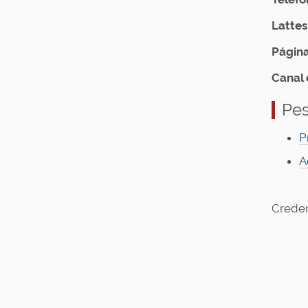
Lattes
Página
Canal 
Pes
P
A
Crede