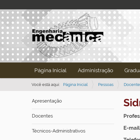
N
Página Inicial
Administração
Gradu
a
v
Você está aqui:
Página Inicial
Pessoas
Docente
e
Sid
Apresentação
g
a
Profes
Docentes
ç
ã
E-mail
Técnicos-Administrativos
o
Telefo