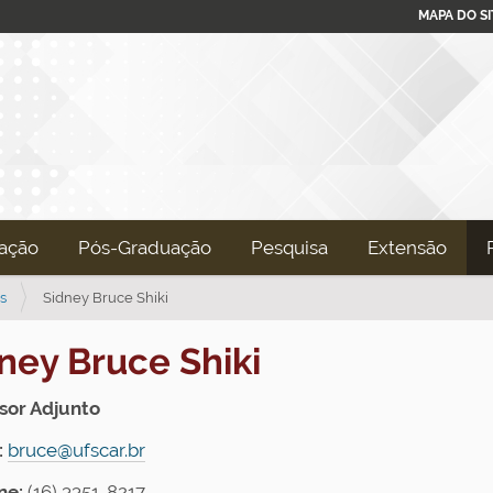
MAPA DO SI
ação
Pós-Graduação
Pesquisa
Extensão
s
Sidney Bruce Shiki
ney Bruce Shiki
sor Adjunto
:
bruce@ufscar.br
ne:
(16) 3351-8217