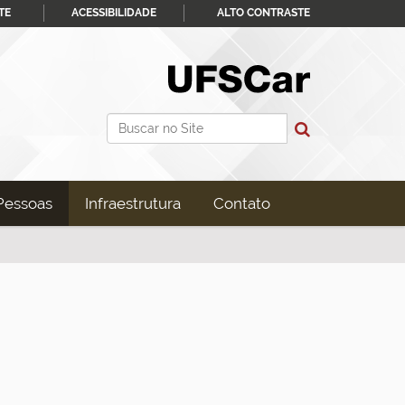
TE
ACESSIBILIDADE
ALTO CONTRASTE
Busca
Busca Avançada…
Pessoas
Infraestrutura
Contato