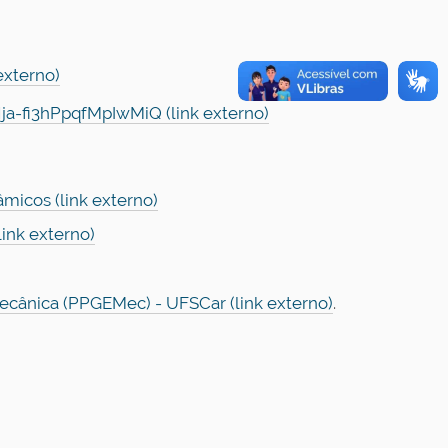
externo)
-fi3hPpqfMpIwMiQ (link externo)
micos (link externo)
ink externo)
ânica (PPGEMec) - UFSCar (link externo)
.