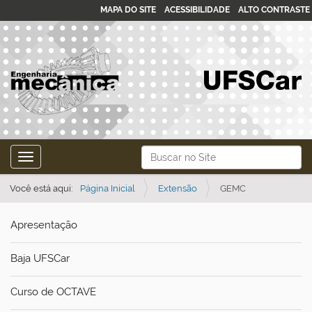
MAPA DO SITE
ACESSIBILIDADE
ALTO CONTRASTE
N
Busca
Toggle navigation
a
Busca Avançada…
v
Você está aqui:
Página Inicial
Extensão
GEMC
e
Apresentação
g
a
Baja UFSCar
ç
ã
Curso de OCTAVE
o