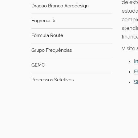
de ext
Dragão Branco Aerodesign
estuda
comple
Engrenar Jr.
atendi
Fórmula Route
financ
Visite 
Grupo Frequências
I
GEMC
F
Processos Seletivos
S