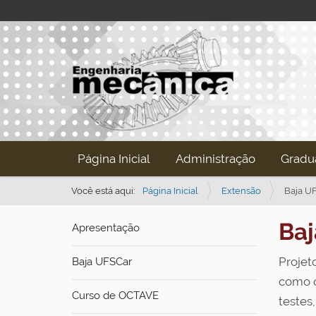
N
Página Inicial
Administração
Gradu
a
v
Você está aqui:
Página Inicial
Extensão
Baja U
e
Baj
Apresentação
g
a
Projet
Baja UFSCar
ç
como o
ã
Curso de OCTAVE
testes
o