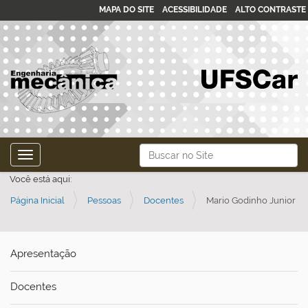
MAPA DO SITE
ACESSIBILIDADE
ALTO CONTRASTE
N
Busca
Toggle navigation
a
Busca Avançada…
Você está aqui:
v
Página Inicial
Pessoas
Docentes
Mario Godinho Junior
e
g
a
Apresentação
ç
ã
Docentes
o