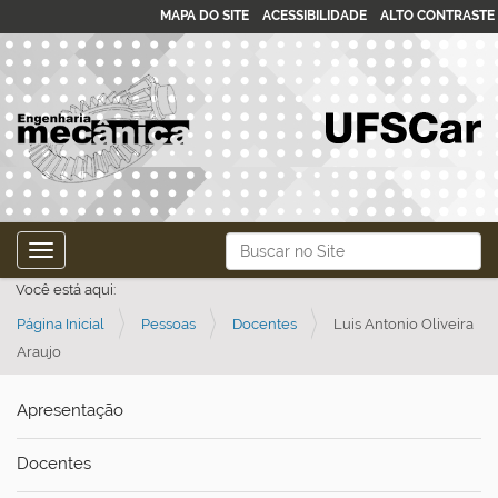
MAPA DO SITE
ACESSIBILIDADE
ALTO CONTRASTE
N
Busca
Toggle navigation
a
Busca Avançada…
Você está aqui:
v
Página Inicial
Pessoas
Docentes
Luis Antonio Oliveira
e
Araujo
g
a
Apresentação
ç
ã
Docentes
o