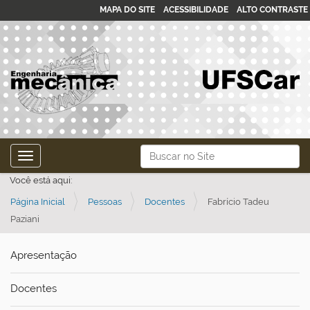
MAPA DO SITE
ACESSIBILIDADE
ALTO CONTRASTE
N
Busca
Toggle navigation
a
Busca Avançada…
Você está aqui:
v
Página Inicial
Pessoas
Docentes
Fabrício Tadeu
e
Paziani
g
a
Apresentação
ç
ã
Docentes
o