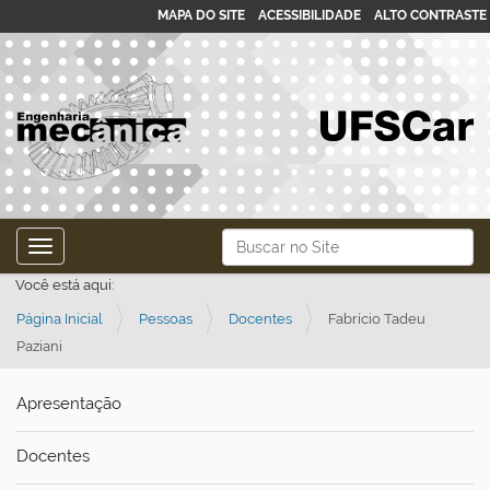
MAPA DO SITE
ACESSIBILIDADE
ALTO CONTRASTE
N
Busca
Toggle navigation
a
Busca Avançada…
Você está aqui:
v
Página Inicial
Pessoas
Docentes
Fabrício Tadeu
e
Paziani
g
a
Apresentação
ç
ã
Docentes
o