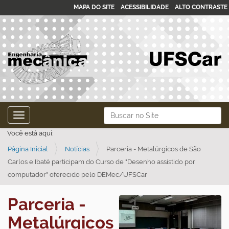
MAPA DO SITE
ACESSIBILIDADE
ALTO CONTRASTE
N
Busca
Toggle navigation
a
Busca Avançada…
Você está aqui:
v
Página Inicial
Notícias
Parceria - Metalúrgicos de São
e
Carlos e Ibaté participam do Curso de "Desenho assistido por
g
computador" oferecido pelo DEMec/UFSCar
a
ç
Parceria -
ã
Metalúrgicos
o