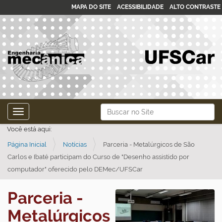
MAPA DO SITE
ACESSIBILIDADE
ALTO CONTRASTE
N
Busca
Toggle navigation
a
Busca Avançada…
Você está aqui:
v
Página Inicial
Notícias
Parceria - Metalúrgicos de São
e
Carlos e Ibaté participam do Curso de "Desenho assistido por
g
computador" oferecido pelo DEMec/UFSCar
a
ç
Parceria -
ã
Metalúrgicos
o