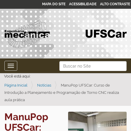
MAPA DO SITE
ACESSIBILIDADE
ALTO CONTRASTE
N
Busca
Toggle navigation
a
Busca Avançada…
Você está aqui:
v
Página Inicial
Notícias
ManuPop UFSCar: Curso de
e
Introdução a Planejamento e Programação de Torno CNC realiza
g
aula prática
a
ç
ManuPop
ã
UFSCar:
o