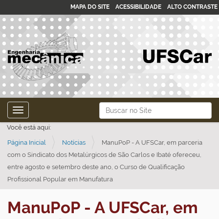
MAPA DO SITE
ACESSIBILIDADE
ALTO CONTRASTE
N
Busca
Toggle navigation
a
Busca Avançada…
Você está aqui:
v
Página Inicial
Notícias
ManuPoP - A UFSCar, em parceria
e
com o Sindicato dos Metalúrgicos de São Carlos e Ibaté ofereceu,
g
entre agosto e setembro deste ano, o Curso de Qualificação
a
Profissional Popular em Manufatura
ç
ã
ManuPoP - A UFSCar, em
o