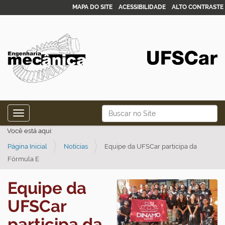
MAPA DO SITE
ACESSIBILIDADE
ALTO CONTRASTE
N
Busca
Toggle navigation
a
Busca Avançada…
Você está aqui:
v
Página Inicial
Notícias
Equipe da UFSCar participa da
e
Fórmula E
g
a
Equipe da
ç
UFSCar
ã
o
participa da