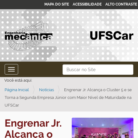
MAPA DO SITE
ACESSIBILIDADE
ALTO CONTRASTE
N
Busca
Toggle navigation
a
Busca Avançada…
Você está aqui:
v
Página Inicial
Notícias
Engrenar Jr. Alcança o Cluster 5 e se
e
Torna a Segunda Empresa Júnior com Maior Nível de Maturidade na
g
UFSCar
a
ç
Engrenar Jr.
ã
Alcança o
o