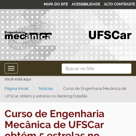
MAPA DO SITE
ACESSIBILIDADE
ALTO CONTRASTE
N
Busca
Toggle navigation
a
Busca Avançada…
Você está aqui:
v
Página Inicial
Notícias
Curso de Engenharia Mecânica de
e
UFSCar obtém 5 estrelas no Ranking Estadão
g
a
Curso de Engenharia
ç
Mecânica de UFSCar
ã
o
obtém 5 estrelas no