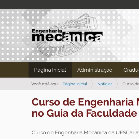
N
Página Inicial
Administração
Gradu
a
v
Você está aqui:
Página Inicial
Notícias
Curso de
e
Curso de Engenharia 
g
a
no Guia da Faculdade
ç
ã
Curso de Engenharia Mecânica da UFSCar ati
o