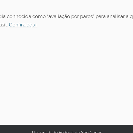
ia conhecida como “avaliação por pares” para analisar a 
sil.
Confira aqui.
Universidade Federal de São Carlos