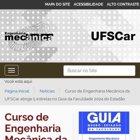
MAPA DO SITE
ACESSIBILIDADE
ALTO CONTRASTE
N
Busca
Toggle navigation
a
Busca Avançada…
Você está aqui:
v
Página Inicial
Notícias
Curso de Engenharia Mecânica da
e
UFSCar atinge 5 estrelas no Guia da Faculdade 2024 do Estadão
g
a
Curso de
ç
Engenharia
ã
o
Mecânica da