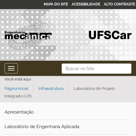
MAPA DO SITE
ACESSIBILIDADE
ALTO CONTRASTE
N
Busca
Toggle navigation
a
Busca Avançada…
Você está aqui:
v
Página Inicial
Infraestrutura
Laboratório de Projeto
e
Integrado (LPI)
g
a
Apresentação
ç
ã
Laboratório de Engenharia Aplicada
o