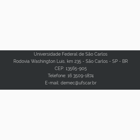
Universidade Federal de São Carlos
Rodovia Washington Luis, km 235 - São Carlos - SP - BR
CEP: 13565-905
Telefone: 16 3509-1874
E-mail: demec@ufscar.br