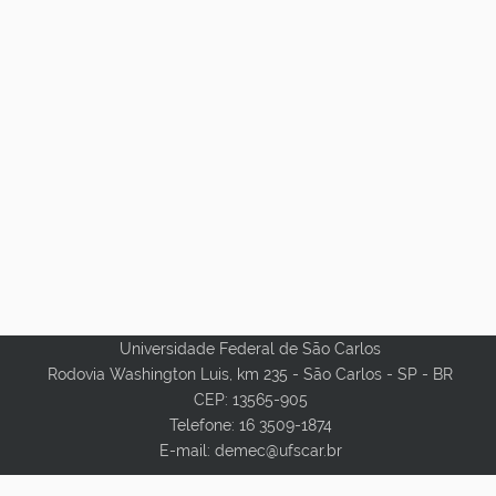
Universidade Federal de São Carlos
Rodovia Washington Luis, km 235 - São Carlos - SP - BR
CEP: 13565-905
Telefone: 16 3509-1874
E-mail: demec@ufscar.br