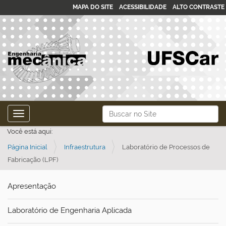
MAPA DO SITE
ACESSIBILIDADE
ALTO CONTRASTE
N
Busca
Toggle navigation
a
Busca Avançada…
Você está aqui:
v
Página Inicial
Infraestrutura
Laboratório de Processos de
e
Fabricação (LPF)
g
a
Apresentação
ç
ã
Laboratório de Engenharia Aplicada
o