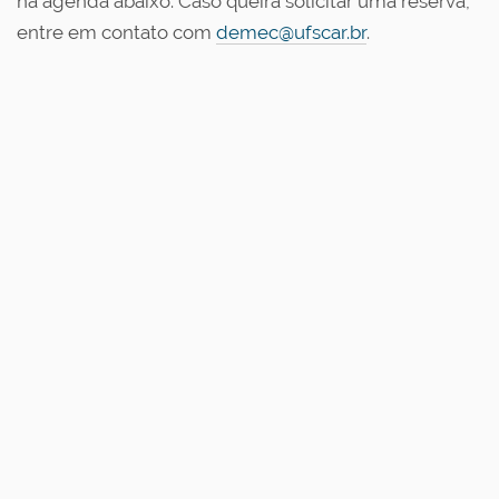
na agenda abaixo. Caso queira solicitar uma reserva,
entre em contato com
demec@ufscar.br
.