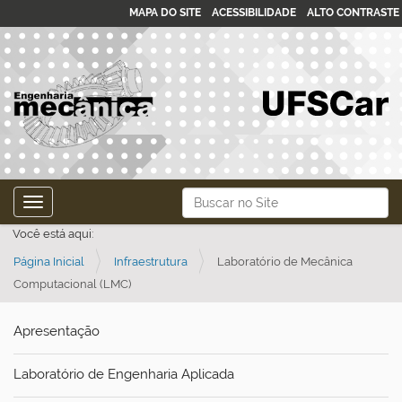
MAPA DO SITE
ACESSIBILIDADE
ALTO CONTRASTE
N
Busca
Toggle navigation
a
Busca Avançada…
Você está aqui:
v
Página Inicial
Infraestrutura
Laboratório de Mecânica
e
Computacional (LMC)
g
a
Apresentação
ç
ã
Laboratório de Engenharia Aplicada
o