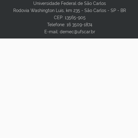
Universidade Federal de São Carlos
Rodovia Washington Luis, km 235 - São Carlos - SP - BR
CEP: 13565-905
Telefone: 16 3509-1874
E-mail: demec@ufscar.br