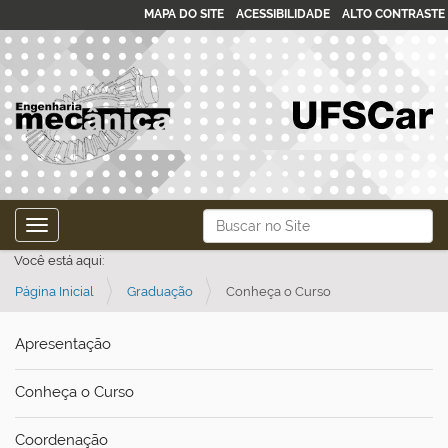
MAPA DO SITE
ACESSIBILIDADE
ALTO CONTRASTE
N
Busca
Toggle navigation
a
Busca Avançada…
Você está aqui:
v
Página Inicial
Graduação
Conheça o Curso
e
g
Apresentação
a
ç
Conheça o Curso
ã
o
Coordenação