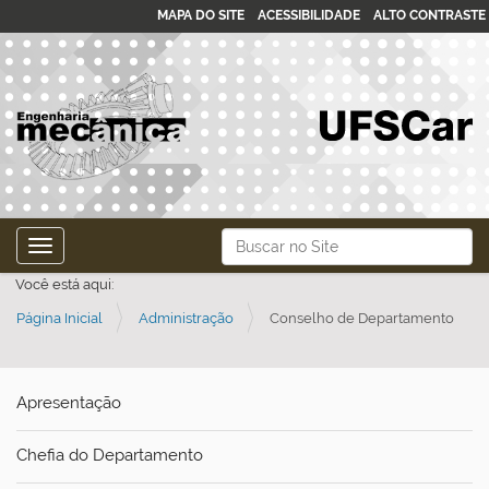
MAPA DO SITE
ACESSIBILIDADE
ALTO CONTRASTE
N
Busca
Toggle navigation
a
Busca Avançada…
Você está aqui:
v
Página Inicial
Administração
Conselho de Departamento
e
g
a
Apresentação
ç
ã
Chefia do Departamento
o