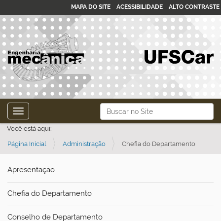
MAPA DO SITE
ACESSIBILIDADE
ALTO CONTRASTE
N
Busca
Toggle navigation
a
Busca Avançada…
Você está aqui:
v
Página Inicial
Administração
Chefia do Departamento
e
g
Apresentação
a
ç
Chefia do Departamento
ã
o
Conselho de Departamento