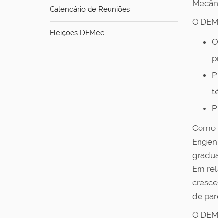
Mecâni
Calendário de Reuniões
O DEM
Eleições DEMec
O
p
P
t
P
Como
Engenh
gradua
Em rel
cresce
de par
O DEMe