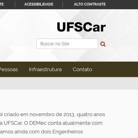
TE
ACESSIBILIDADE
ALTO CONTRASTE
Busca
Busca Avançada…
Pessoas
Infraestrutura
Contato
i criado em novembro de 2013, quatro anos
 da UFSCar. O DEMec conta atualmente com
tamos ainda com dois Engenheiros