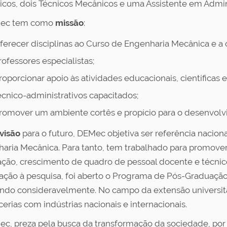
cos, dois Técnicos Mecânicos e uma Assistente em Admin
ec tem como
missão
:
ferecer disciplinas ao Curso de Engenharia Mecânica e a 
rofessores especialistas;
roporcionar apoio às atividades educacionais, científicas 
écnico-administrativos capacitados;
romover um ambiente cortês e propício para o desenvolvi
visão
para o futuro, DEMec objetiva ser referência nacio
aria Mecânica. Para tanto, tem trabalhado para promover
ção, crescimento de quadro de pessoal docente e técnico
ação à pesquisa, foi aberto o Programa de Pós-Graduaçã
ndo consideravelmente. No campo da extensão universit
cerias com indústrias nacionais e internacionais.
c, preza pela busca da transformação da sociedade, por