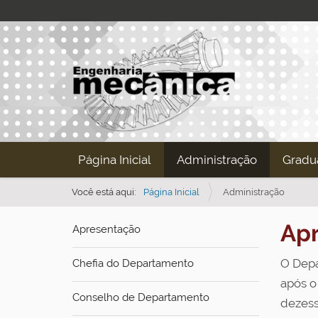
N
Página Inicial
Administração
Gradu
a
v
Você está aqui:
Página Inicial
Administração
e
Ap
Apresentação
g
a
O Depa
Chefia do Departamento
ç
após o
ã
Conselho de Departamento
dezess
o