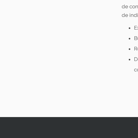
de con
de ind
E
B
R
D
c