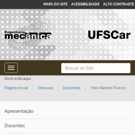
MAPA DO SITE
ACESSIBILIDADE
ALTO CONTRASTE
N
Busca
Toggle navigation
a
Busca Avançada…
Você está aqui:
v
Página Inicial
Pessoas
Docentes
Vitor Ramos Franco
e
g
a
Apresentação
ç
ã
Docentes
o