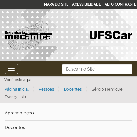
MAPA DO SITE
ACESSIBILIDADE
ALTO CONTRASTE
N
Busca
Toggle navigation
a
Busca Avançada…
Você está aqui:
v
Página Inicial
Pessoas
Docentes
Sérgio Henrique
e
Evangelista
g
a
Apresentação
ç
ã
Docentes
o