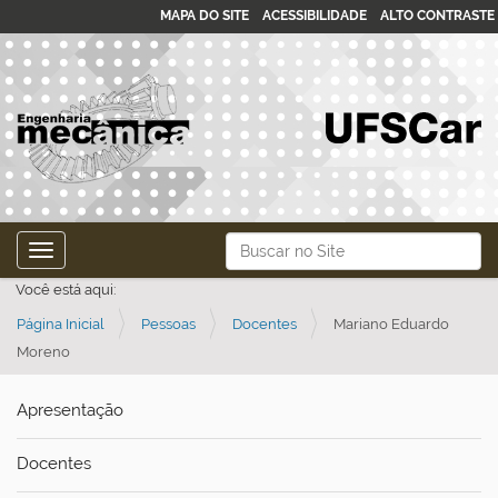
MAPA DO SITE
ACESSIBILIDADE
ALTO CONTRASTE
N
Busca
Toggle navigation
a
Busca Avançada…
Você está aqui:
v
Página Inicial
Pessoas
Docentes
Mariano Eduardo
e
Moreno
g
a
Apresentação
ç
ã
Docentes
o