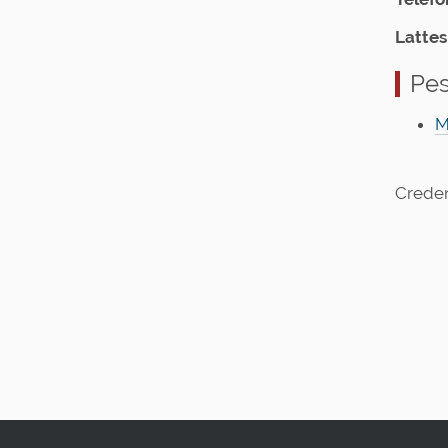
Lattes
Pes
M
Crede