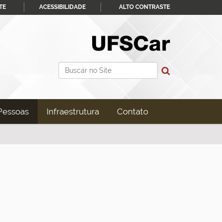
TE
ACESSIBILIDADE
ALTO CONTRASTE
Busca
Busca Avançada…
Pessoas
Infraestrutura
Contato