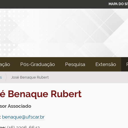
MAPA DO SI
ação
Pós-Graduação
Pesquisa
Extensão
s
José Benaque Rubert
sé Benaque Rubert
sor Associado
:
benaque@ufscar.br
ne:
(16) 3306-6642