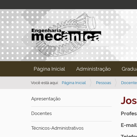
N
Página Inicial
Administração
Gradu
a
v
Você está aqui:
Página Inicial
Pessoas
Docente
e
Jo
Apresentação
g
a
Profes
Docentes
ç
ã
E-mail
Técnicos-Administrativos
o
Telefo