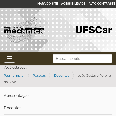
MAPA DO SITE
ACESSIBILIDADE
ALTO CONTRASTE
N
Busca
Toggle navigation
a
Busca Avançada…
Você está aqui:
v
Página Inicial
Pessoas
Docentes
João Gustavo Pereira
e
da Silva
g
a
Apresentação
ç
ã
Docentes
o