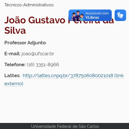
Técnicos-Administrativos
João Gustavo Pereira da
Silva
Professor Adjunto
E-mail:
joao@ufscar.br
Telefone:
(16) 3351-8966
Lattes:
http://lattes.cnpq.br/3787506080021018
(link
externo)
Universidade Federal de São Carlos