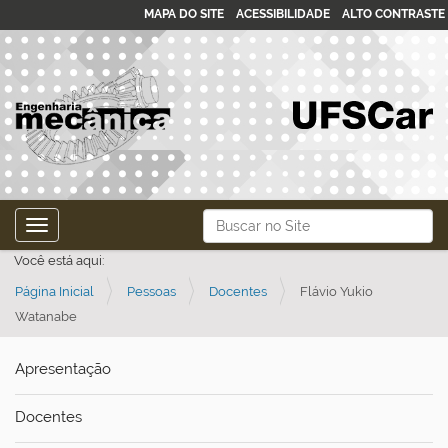
MAPA DO SITE
ACESSIBILIDADE
ALTO CONTRASTE
N
Busca
Toggle navigation
a
Busca Avançada…
Você está aqui:
v
Página Inicial
Pessoas
Docentes
Flávio Yukio
e
Watanabe
g
a
Apresentação
ç
ã
Docentes
o