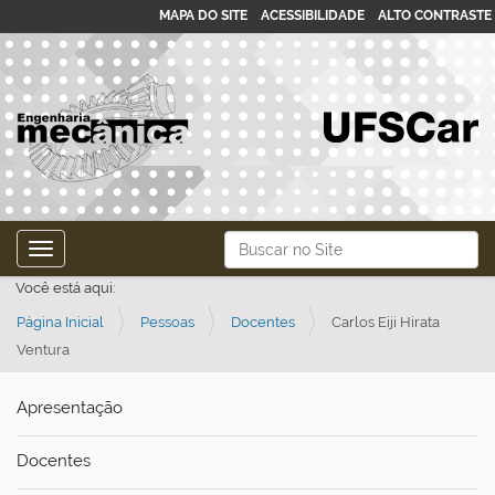
MAPA DO SITE
ACESSIBILIDADE
ALTO CONTRASTE
N
Busca
Toggle navigation
a
Busca Avançada…
Você está aqui:
v
Página Inicial
Pessoas
Docentes
Carlos Eiji Hirata
e
Ventura
g
a
Apresentação
ç
ã
Docentes
o