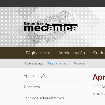
N
Página Inicial
Administração
Gradu
a
v
Você está aqui:
Página Inicial
Pessoas
e
Ap
Apresentação
g
a
O DEMe
Docentes
ç
ainda 
ã
Técnicos-Administrativos
o