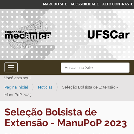
MAPA DO SITE
ACESSIBILIDADE
ALTO CONTRASTE
N
Busca
Toggle navigation
a
Busca Avançada…
Você está aqui:
v
Página Inicial
Notícias
Seleção Bolsista de Extensão -
e
ManuPoP 2023
g
a
Seleção Bolsista de
ç
Extensão - ManuPoP 2023
ã
o