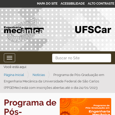
MAPA DO SITE
ACESSIBILIDADE
ALTO CONTRASTE
N
Busca
Toggle navigation
a
Busca Avançada…
Você está aqui:
v
Página Inicial
Notícias
Programa de Pós-Graduação em
e
Engenharia Mecânica da Universidade Federal de São Carlos
g
(PPGEMec) está com inscrições abertas até o dia 24/01/2023
a
ç
Programa de
ã
Pós-
o