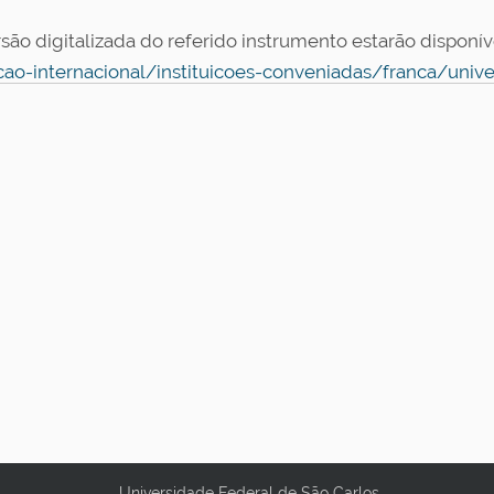
rsão digitalizada do referido instrumento estarão disponí
cao-internacional/instituicoes-conveniadas/franca/unive
Universidade Federal de São Carlos