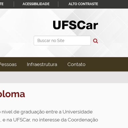
TE
ACESSIBILIDADE
ALTO CONTRASTE
Busca
Busca Avançada…
Pessoas
Infraestrutura
Contato
iploma
 nível de graduação entre a Universidade
), e na UFSCar, no interesse da Coordenação