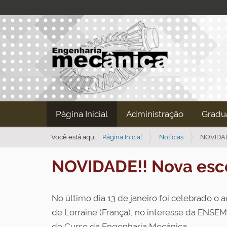
N
Página Inicial
Administração
Gradu
a
v
Você está aqui:
Página Inicial
Notícias
NOVIDADE
e
NOVIDADE!! Nova esco
g
a
ç
No último dia 13 de janeiro foi celebrado 
ã
de Lorraine (França), no interesse da ENSEM
o
de Curso da Engenharia Mecânica.