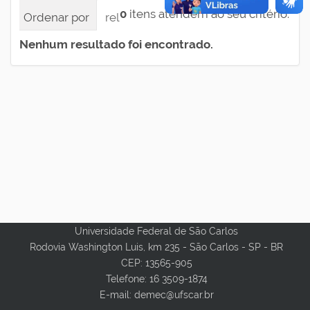
0
itens atendem ao seu critério.
Ordenar por
relevância
data (mais recente pri
Nenhum resultado foi encontrado.
Universidade Federal de São Carlos
Rodovia Washington Luis, km 235 - São Carlos - SP - BR
CEP: 13565-905
Telefone: 16 3509-1874
E-mail: demec@ufscar.br