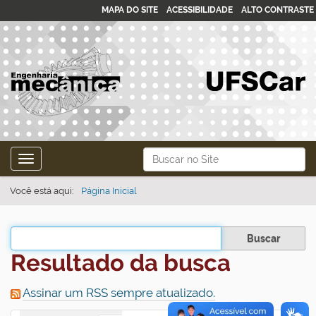
MAPA DO SITE
ACESSIBILIDADE
ALTO CONTRASTE
N
Busca
Toggle navigation
a
Busca Avançada…
v
Você está aqui:
Página Inicial
e
g
Filtrar os resultados
a
Resultado da busca
ç
ã
Assinar um RSS sempre atualizado.
o