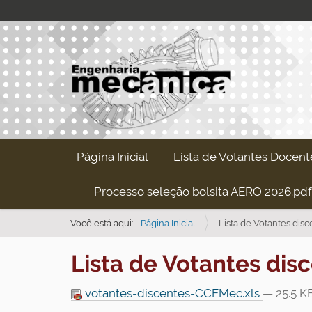
N
Página Inicial
Lista de Votantes Docent
a
v
Processo seleção bolsita AERO 2026.pdf
e
Você está aqui:
Página Inicial
Lista de Votantes dis
g
a
Lista de Votantes dis
ç
ã
votantes-discentes-CCEMec.xls
— 25.5 K
o